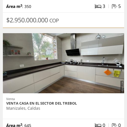
|
3
5
2
Área m
: 350
$2.950.000.000
COP
Venta
VENTA CASA EN EL SECTOR DEL TREBOL
Manizales, Caldas
|
0
0
2
Área m
: 645