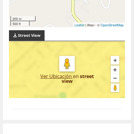
200 m
500 ft
Leaflet
| Wasi - ©
OpenStreetMap
Street View
Ver Ubicación
en
street
view