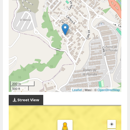
200 m
500 ft
Leaflet
| Wasi - ©
OpenStreetMap
Street View