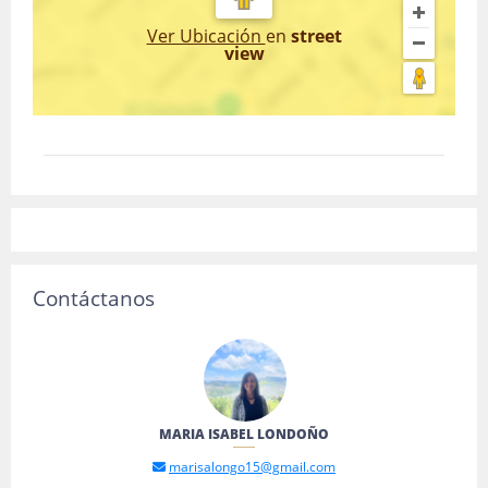
Ver Ubicación
en
street
view
Contáctanos
MARIA ISABEL LONDOÑO
marisalongo15@gmail.com