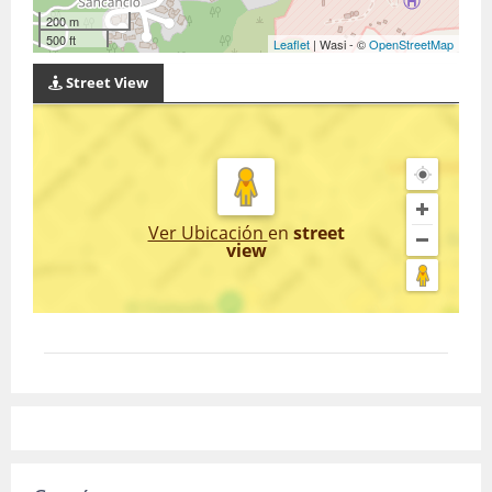
200 m
500 ft
Leaflet
| Wasi - ©
OpenStreetMap
Street View
Ver Ubicación
en
street
view