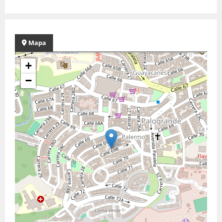
Mapa
+
−