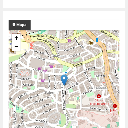
Mapa
+
−