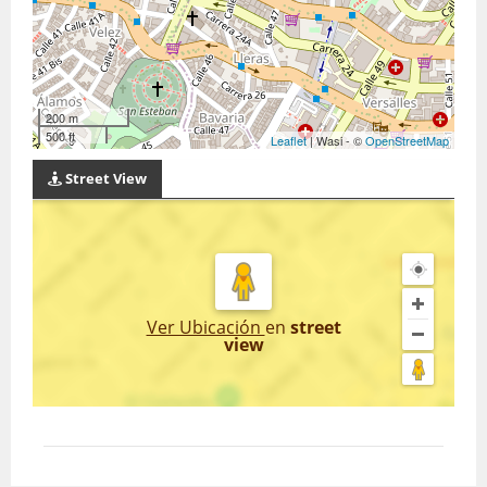
200 m
500 ft
Leaflet
| Wasi - ©
OpenStreetMap
Street View
Ver Ubicación
en
street
view