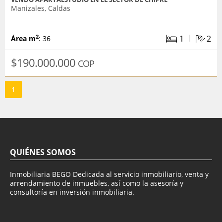
Manizales, Caldas
|
1
2
2
Área m
: 36
$190.000.000
COP
1
QUIÉNES SOMOS
Inmobiliaria BEGO Dedicada al servicio inmobiliario, venta y
arrendamiento de inmuebles, así como la asesoría y
consultoría en inversión inmobiliaria.